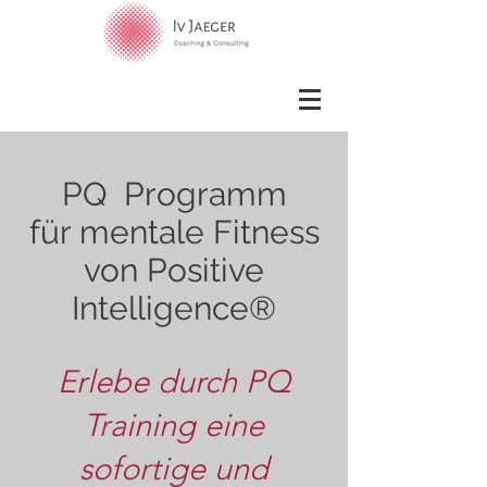
PQ Programm
für mentale Fitness
von Positive
Intelligence®
Erlebe durch PQ
Training eine
sofortige und