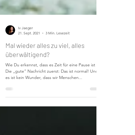
Iv Jaeger
21. Sept. 2021
3 Min. Lesezeit
Mal wieder alles zu viel, alles
überwältigend?
Wie Du erkennst, dass es Zeit für eine Pause ist
Die „gute“ Nachricht zuerst: Das ist normal! Und
es ist kein Wunder, dass wir Menschen...