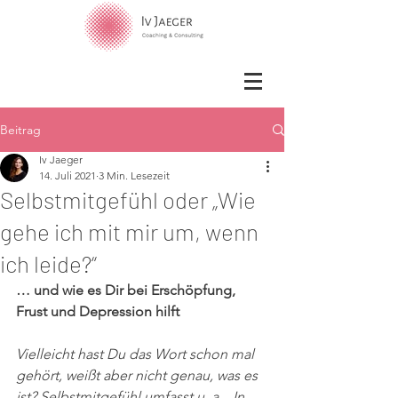
Beitrag
Iv Jaeger
14. Juli 2021
3 Min. Lesezeit
Selbstmitgefühl oder „Wie
gehe ich mit mir um, wenn
ich leide?“
… und wie es Dir bei Erschöpfung, 
Frust und Depression hilft
Vielleicht hast Du das Wort schon mal 
gehört, weißt aber nicht genau, was es 
ist? Selbstmitgefühl umfasst u. a. „In 