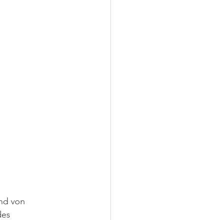
nd von 
des 