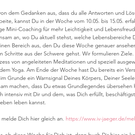
von dem Gedanken aus, dass du alle Antworten und Lös
rbeite, kannst Du in der Woche vom 10.05. bis 15.05. erfa
age Mini-Coaching für mehr Leichtigkeit und Lebensfreude
nsam an, wo Du aktuell stehst, welche Lebensbereiche 
inen Bereich aus, den Du diese Woche genauer ansehen
n Schritte aus der Schwere gehst. Wir formulieren Ziele. 
ozess von angeleiteten Meditationen und speziell ausgew
em Yoga. Am Ende der Woche hast Du bereits ein Verst
im Grunde ein Warnsignal Deines Körpers, Deiner Seele is
sam machen, dass Du etwas Grundlegendes übersehen ha
 intensiv mit Dir und dem, was Dich erfüllt, beschäftigst
 Leben leben kannst.
 melde Dich hier gleich an. 
https://www.iv-jaeger.de/meh