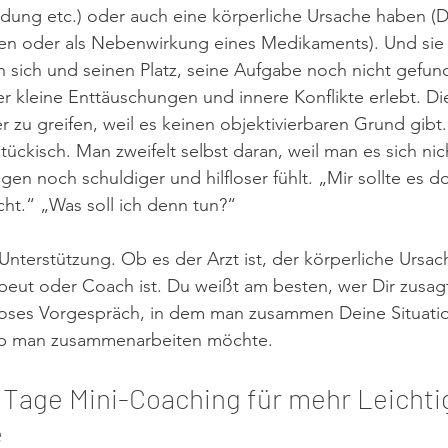
idung etc.) oder auch eine körperliche Ursache haben (
en oder als Nebenwirkung eines Medikaments). Und sie
 sich und seinen Platz, seine Aufgabe noch nicht gefun
 kleine Enttäuschungen und innere Konflikte erlebt. Die
 zu greifen, weil es keinen objektivierbaren Grund gibt.
ückisch. Man zweifelt selbst daran, weil man es sich nic
en noch schuldiger und hilfloser fühlt. „Mir sollte es d
cht.“ „Was soll ich denn tun?“
nterstützung. Ob es der Arzt ist, der körperliche Ursa
eut oder Coach ist. Du weißt am besten, wer Dir zusagt
loses Vorgespräch, in dem man zusammen Deine Situatio
ob man zusammenarbeiten möchte.
 6 Tage Mini-Coaching für mehr Leichti
e