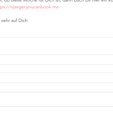
r, ob diese Woche für Dich ist, dann buch Dir hier ein ko
tps://ivjaeger.youcanbook.me
 sehr auf Dich