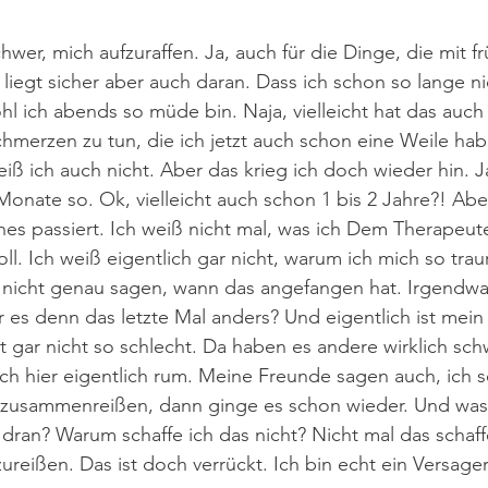
schwer, mich aufzuraffen. Ja, auch für die Dinge, die mit f
iegt sicher aber auch daran. Dass ich schon so lange ni
l ich abends so müde bin. Naja, vielleicht hat das auch
hmerzen zu tun, die ich jetzt auch schon eine Weile h
iß ich auch nicht. Aber das krieg ich doch wieder hin. Ja
Monate so. Ok, vielleicht auch schon 1 bis 2 Jahre?! Aber
hes passiert. Ich weiß nicht mal, was ich Dem Therapeute
l. Ich weiß eigentlich gar nicht, warum ich mich so traur
r nicht genau sagen, wann das angefangen hat. Irgendwa
 es denn das letzte Mal anders? Und eigentlich ist mei
 gar nicht so schlecht. Da haben es andere wirklich sch
ch hier eigentlich rum. Meine Freunde sagen auch, ich s
n zusammenreißen, dann ginge es schon wieder. Und was 
 dran? Warum schaffe ich das nicht? Nicht mal das schaffe
eißen. Das ist doch verrückt. Ich bin echt ein Versager