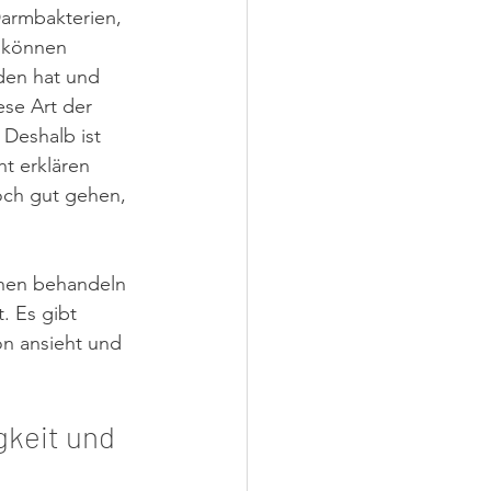
Darmbakterien, 
 können 
den hat und 
se Art der 
 Deshalb ist 
ht erklären 
och gut gehen, 
chen behandeln 
. Es gibt 
n ansieht und 
gkeit und 