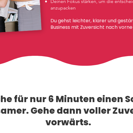
Deinen Fokus stärken, um die entschei
anzupacken
Du gehst leichter, klarer und gestär
Business mit Zuversicht nach vorne 
e für nur 6 Minuten einen Sc
amer. Gehe dann voller Zuve
vorwärts.