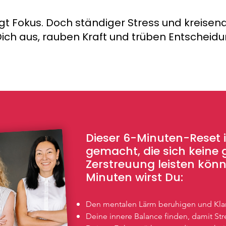
ngt Fokus. Doch ständiger Stress und krei
ich aus, rauben Kraft und trüben Entscheid
Dieser 6-Minuten-Reset i
gemacht, die sich keine
Zerstreuung leisten könn
Minuten wirst Du:
Den mentalen Lärm beruhigen und Kla
Deine innere Balance finden, damit St